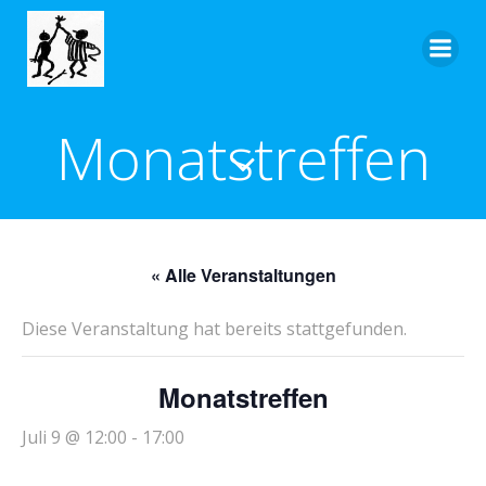
Zum
Inhalt
springen
Monatstreffen
« Alle Veranstaltungen
Diese Veranstaltung hat bereits stattgefunden.
Monatstreffen
Juli 9 @ 12:00
-
17:00