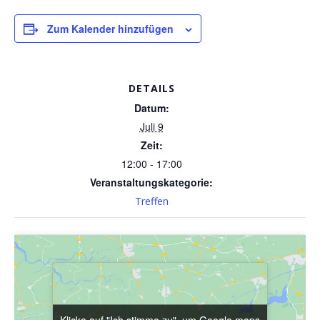
Zum Kalender hinzufügen
DETAILS
Datum:
Juli 9
Zeit:
12:00 - 17:00
Veranstaltungskategorie:
Treffen
Klicke auf "Ich stimme zu", um Google maps
Klicke auf "Ich stimme zu", um Google maps