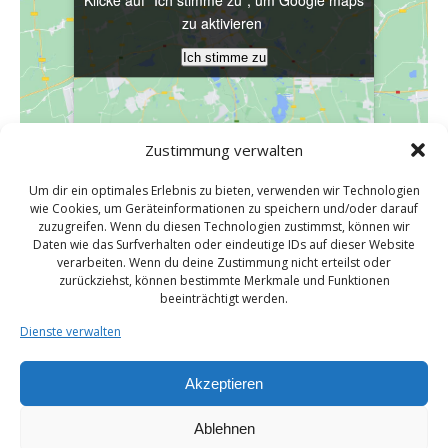
zu aktivieren
zu aktivieren
Ich stimme zu
Ich stimme zu
Zustimmung verwalten
Um dir ein optimales Erlebnis zu bieten, verwenden wir Technologien
VERANSTALTUNGSORT
wie Cookies, um Geräteinformationen zu speichern und/oder darauf
zuzugreifen. Wenn du diesen Technologien zustimmst, können wir
Bauernhofcafe Birkenhof
Daten wie das Surfverhalten oder eindeutige IDs auf dieser Website
Birkenhof 5
verarbeiten. Wenn du deine Zustimmung nicht erteilst oder
zurückziehst, können bestimmte Merkmale und Funktionen
Butzbach / Fauerbach v.d.H
,
Hessen
35510
Deutschland
beeinträchtigt werden.
Google Karte anzeigen
Dienste verwalten
Veranstaltungsort-Website anzeigen
Akzeptieren
Selbsthilfemeile
Monatstreffen
Ablehnen