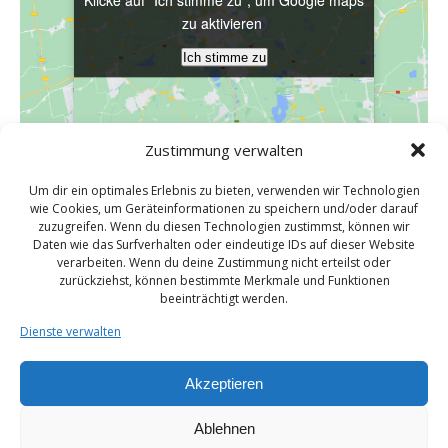
zu aktivieren
zu aktivieren
Ich stimme zu
Ich stimme zu
Zustimmung verwalten
Um dir ein optimales Erlebnis zu bieten, verwenden wir Technologien
VERANSTALTUNGSORT
wie Cookies, um Geräteinformationen zu speichern und/oder darauf
zuzugreifen. Wenn du diesen Technologien zustimmst, können wir
Bauernhofcafe Birkenhof
Daten wie das Surfverhalten oder eindeutige IDs auf dieser Website
Birkenhof 5
verarbeiten. Wenn du deine Zustimmung nicht erteilst oder
zurückziehst, können bestimmte Merkmale und Funktionen
Butzbach / Fauerbach v.d.H
,
Hessen
35510
Deutschland
beeinträchtigt werden.
Google Karte anzeigen
Dienste verwalten
Veranstaltungsort-Website anzeigen
Akzeptieren
Monatstreffen
Monatstreffen
Ablehnen