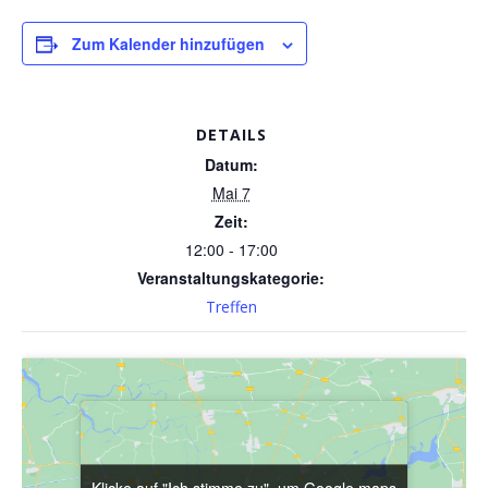
Zum Kalender hinzufügen
DETAILS
Datum:
Mai 7
Zeit:
12:00 - 17:00
Veranstaltungskategorie:
Treffen
Klicke auf "Ich stimme zu", um Google maps
Klicke auf "Ich stimme zu", um Google maps