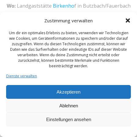
Wo:
Landgaststätte
Birkenho
f in Butzbach/Fauerbach
Weitere Aktivitäten:
Zustimmung verwalten
Mailkontakt unter:
vorstand@aktiv-trotz-schlaganfall.de
Um dir ein optimales Erlebnis zu bieten, verwenden wir Technologien
wie Cookies, um Geräteinformationen zu speichern und/oder darauf
zuzugreifen. Wenn du diesen Technologien zustimmst, können wir
Daten wie das Surfverhalten oder eindeutige IDs auf dieser Website
verarbeiten. Wenn du deine Zustimmung nicht erteilst oder
© 2026 Selbshilfegruppe Aktiv trotz Schlaganfall.
zurückziehst, können bestimmte Merkmale und Funktionen
Created for free using WordPress and
Colibri
beeinträchtigt werden.
Dienste verwalten
Akzeptieren
Ablehnen
Einstellungen ansehen