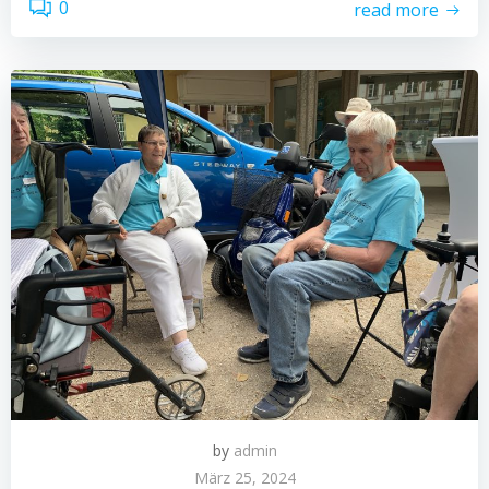
0
read more
by
admin
März 25, 2024