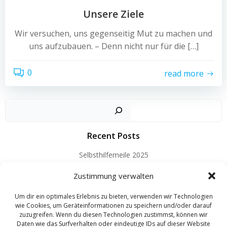
Unsere Ziele
Wir versuchen, uns gegenseitig Mut zu machen und
uns aufzubauen. – Denn nicht nur für die […]
0
read more
Such
Recent Posts
Selbsthilfemeile 2025
Jahreshauptversammlung 10.04.2025
Zustimmung verwalten
Mobil trotz Schlaganfall
Um dir ein optimales Erlebnis zu bieten, verwenden wir Technologien
Selbsthilfemeile
wie Cookies, um Geräteinformationen zu speichern und/oder darauf
Rate mal, wer am Telefon ist
zuzugreifen. Wenn du diesen Technologien zustimmst, können wir
Daten wie das Surfverhalten oder eindeutige IDs auf dieser Website